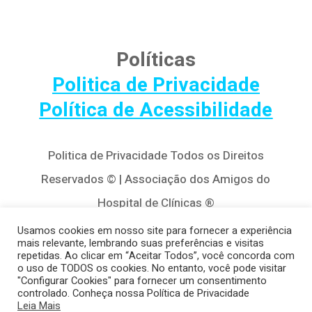
Políticas
Politica de Privacidade
Política de Acessibilidade
Politica de Privacidade Todos os Direitos
Reservados © | Associação dos Amigos do
Hospital de Clínicas ®
Av. Agostinho Leão Jr, 320 – Alto da Glória,
Usamos cookies em nosso site para fornecer a experiência
mais relevante, lembrando suas preferências e visitas
80030-110, Curitiba / PR
repetidas. Ao clicar em “Aceitar Todos”, você concorda com
o uso de TODOS os cookies. No entanto, você pode visitar
(41) 3122-8650 | contato@cedivida.org.br
"Configurar Cookies" para fornecer um consentimento
controlado. Conheça nossa Política de Privacidade
CNPJ: 79.698.643/0001-00
Leia Mais