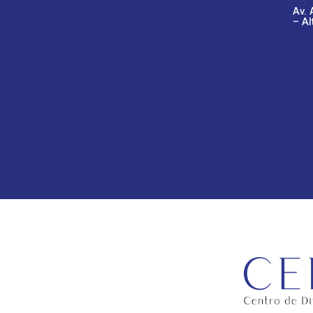
Av. 
– Al