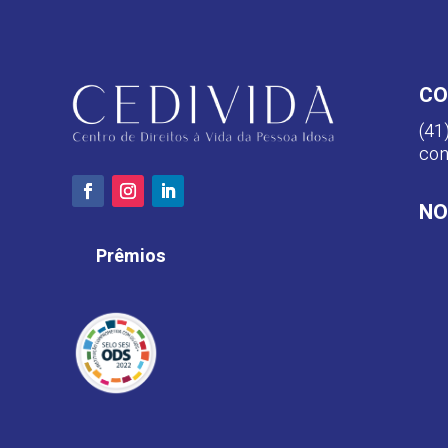
CO
(41
con
NO
Prêmios